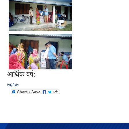
आर्थिक वर्ष:
७६/७७