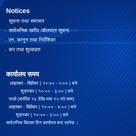
Notices
सूचना तथा समाचार
सार्वजनिक खरीद /बोलपत्र सूचना
एन, कानुन तथा निर्देशिका
कर तथा शुल्कहरु
कार्यालय समय
आइतबार - बिहीबार ( १०:०० - ५:०० ) बजे
शुक्रबार ( १०:०० - ३:०० ) बजे
२०७५ साल को SEE परिक्षा मा गाउँपालिका स्तरमा सर्बाधिक अंक ल्याई उत्तीर्ण भएका छात्र छात्रा हरू लाई साइकल तथा ल्यापटप वितरण
जाडो (कार्तिक १६ देखि माघ १५ गते सम्म)
आइतबार - बिहीबार ( १०:०० - ४:०० ) बजे
शुक्रबार ( १०:०० - ३:०० ) बजे
गजेन्द्र नारायण सिंह स्मृति किर्केट प्रतियोगिता २०७६ को केही तस्बिरहरु
सार्वजनिक बिदाका दिन कार्यालय बन्द रहनेछ ।