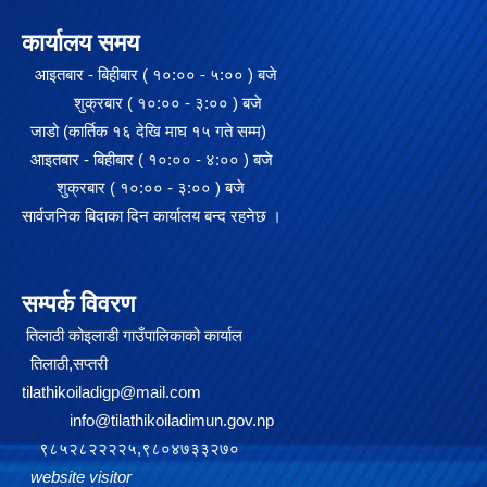
कार्यालय समय
आइतबार - बिहीबार ( १०:०० - ५:०० ) बजे
शुक्रबार ( १०:०० - ३:०० ) बजे
जाडो (कार्तिक १६ देखि माघ १५ गते सम्म)
आइतबार - बिहीबार ( १०:०० - ४:०० ) बजे
शुक्रबार ( १०:०० - ३:०० ) बजे
सार्वजनिक बिदाका दिन कार्यालय बन्द रहनेछ ।
सम्पर्क विवरण
२०७५ साल को SEE परिक्षा मा गाउँपालिका स्तरमा सर्बाधिक अंक ल्याई उत्तीर्ण भएका छात्र छात्रा हरू लाई साइकल तथा ल्यापटप वितरण
तिलाठी कोइलाडी गाउँपालिकाको कार्याल
तिलाठी,सप्तरी
tilathikoiladigp@mail.com
info@tilathikoiladimun.gov.np
गजेन्द्र नारायण सिंह स्मृति किर्केट प्रतियोगिता २०७६ को केही तस्बिरहरु
९८५२८२२२२५,९८०४७३३२७०
website visitor