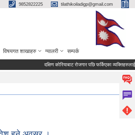
9852822225
tilathikoiladigp@gmail.com
विषयगत शाखाहरु
ग्यालरी
सम्पर्क
दक्षिण कोरियाबाट रोजगार पछि फर्किएका व्यक्तिहरुलाई RIN C
ावेश हुने अवसर ।