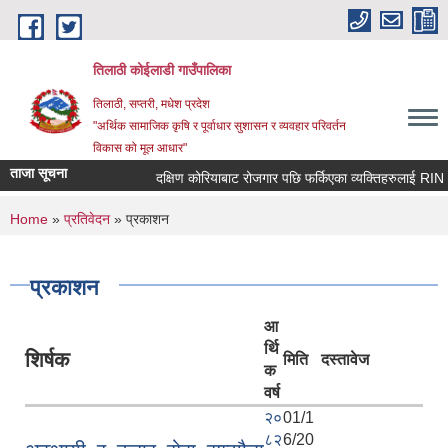
Skip to main content
तिलाठी कोईलाडी गाउँपालिका
तिलाठी, सप्तरी, मधेश प्रदेश
"अर्थिक सामाजिक कृषि र पूर्वाधार सुशासन र व्यवहार परिवर्तन
विकास को मूल आधार"
ताजा सूचना
दक्षिण कोरियाबाट रोजगार पछि फर्किएका व्यक्तिहरुलाई RIN C
You are here
Home
»
प्रतिवेदन
» प्रकाशन
प्रकाशन
आ
र्थि
शिर्षक
मिति
दस्तावेज
क
वर्ष
२०
01/1
८२
6/20