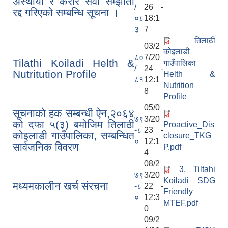
अस्थायी र करार सेवा सम्झौता
/
26 -
रद्द गरिएको सम्बन्धि सूचना ।
०८
18:1
३
7
तिलाठी
03/2
कोइलाडी
८०
7/20
Tilathi Koiladi Helth &
गाउँपालिका
/
24 -
Nutritution Profile
Helth &
८१
12:1
Nutrition
8
Profile
05/0
सूचनाको हक सम्बन्धी ऐन,२०६४
७९
3/20
को दफा ५(३) बमोजिम तिलाठी
Proactive_Dis
-८
23 -
कोइलाडी गाउँपालिका, सम्बन्धित
closure_TKG
०
12:1
सार्वजनिक विवरण
P.pdf
4
08/2
3. Tiltahi
७९
3/20
Koiladi SDG
मध्यमकालीन खर्च संरचना
-८
22 -
Friendly
०
12:3
MTEF.pdf
0
09/2