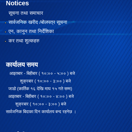
Notices
सूचना तथा समाचार
सार्वजनिक खरीद /बोलपत्र सूचना
एन, कानुन तथा निर्देशिका
कर तथा शुल्कहरु
कार्यालय समय
आइतबार - बिहीबार ( १०:०० - ५:०० ) बजे
शुक्रबार ( १०:०० - ३:०० ) बजे
जाडो (कार्तिक १६ देखि माघ १५ गते सम्म)
२०७५ साल को SEE परिक्षा मा गाउँपालिका स्तरमा सर्बाधिक अंक ल्याई उत्तीर्ण भएका छात्र छात्रा हरू लाई साइकल तथा ल्यापटप वितरण
आइतबार - बिहीबार ( १०:०० - ४:०० ) बजे
शुक्रबार ( १०:०० - ३:०० ) बजे
सार्वजनिक बिदाका दिन कार्यालय बन्द रहनेछ ।
गजेन्द्र नारायण सिंह स्मृति किर्केट प्रतियोगिता २०७६ को केही तस्बिरहरु