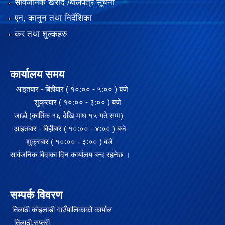
सार्वजनिक खरीद /बोलपत्र सूचना
एन, कानुन तथा निर्देशिका
कर तथा शुल्कहरु
कार्यालय समय
आइतबार - बिहीबार ( १०:०० - ५:०० ) बजे
शुक्रबार ( १०:०० - ३:०० ) बजे
जाडो (कार्तिक १६ देखि माघ १५ गते सम्म)
आइतबार - बिहीबार ( १०:०० - ४:०० ) बजे
शुक्रबार ( १०:०० - ३:०० ) बजे
२०७५ साल को SEE परिक्षा मा गाउँपालिका स्तरमा सर्बाधिक अंक ल्याई उत्तीर्ण भएका छात्र छात्रा हरू लाई साइकल तथा ल्यापटप वितरण
सार्वजनिक बिदाका दिन कार्यालय बन्द रहनेछ ।
सम्पर्क विवरण
गजेन्द्र नारायण सिंह स्मृति किर्केट प्रतियोगिता २०७६ को केही तस्बिरहरु
तिलाठी कोइलाडी गाउँपालिकाको कार्याल
तिलाठी,सप्तरी