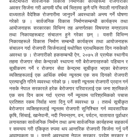
बजेटमार्फत सार्वजनिक विकास निर्माणका कार्यहरूमा रोजगारीका
अवसर सिर्जना गरी आगामी पाँच वर्ष भित्रमा कुनै पनि नेपाली नागरिकले
वाध्यताले वैदेशिक रोजगारीमा जानुपर्ने अवस्थाको अन्त्य गर्ने घोषणा
गरेको छ । सार्वजनिक विकास निर्माणसम्बन्धी कार्यक्रम तथा
आयोजनाहरू सरकारका विभिन्न तह अन्तर्गतका विषयगत मन्त्रालय
तथा निकायहरूबाट संचालन हुने गरेका छन् । यसरी विभिन्न
निकायहरूले विकास निर्माण सम्बन्धी कार्यक्रम तथा आयोजनाहरू
संचालन गर्दा रोजगारी सिर्जनालाई यथोचित प्राथमिकता दिन नसकेको
अवस्था छ । रोजगारीको हकसम्बन्धी ऐन, २०७५ ले प्रत्येक स्थानीय
तहमा रोजगार सेवा केन्द्रको स्थापना गरी बेरोजगारहरुको पहिचान र
सूचीकरण गर्ने र रोजगार सेवा केन्द्रमा सूचीकृत भएका बेरोजगार
व्यक्तिहरूलाई एक आर्थिक वर्षमा न्यूनतम एक सय दिनको रोजगारी
प्रत्याभूति गरिने व्यवस्था गरेको छ । यसरी न्यूनतम रोजगारी प्रदान गर्न
नसके नेपाल सरकारले हरेक बेरोजगार परिवारलाई एक जना श्रमिकले
एक सय दिन काम गर्दा प्राप्त गर्ने न्यूनतम पारिश्रमिकको पचास
प्रतिशत रकम निर्वाह भत्ता दिनु पर्ने व्यवस्था छ । तसर्थ सूचीकृत
बेरोजगार व्यक्तिहरुलाई न्यूनतम रोजगारी सुनिश्चित गर्न व्यावसायिक
कृषि, सिंचाई, खानेपानी, नदी नियन्त्रण, वन, पर्यटन, यातायात पूर्वाधार
लगायतका सार्वजनिक निर्माण तथा अन्य सार्वजनिक कार्यहरुमा सहकार्य
र समन्वय गरी एकिकृत रुपमा थप आन्तरिक रोजगारी सिर्जना गर्नु पर्ने
आवश्यकता छ । यस्तो अवस्थामा नेपाल सरकार, प्रदेश सरकार र