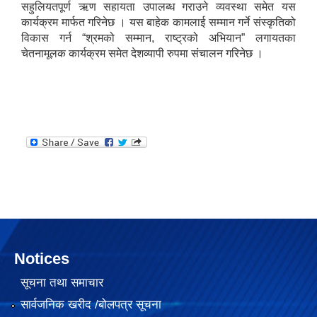
सहुलियतपूर्ण ऋण सहायता उपालब्ध गराउने व्यवस्था समेत यस
कार्यक्रम मार्फत गरिनेछ । यस बाहेक कामलाई सम्मान गर्ने संस्कृतिको
विकास गर्न “श्रमको सम्मान, राष्ट्रको अभियान” लगायतका
चेतनामूलक कार्यक्रम समेत देशव्यापी रुपमा संचालन गरिनेछ ।
२०७५ साल को SEE परिक्षा मा गाउँपालिका स्तरमा सर्बाधिक अंक ल्याई उत्तीर्ण भएका छात्र छात्रा हरू लाई साइकल तथा ल्यापटप वितरण
Notices
गजेन्द्र नारायण सिंह स्मृति किर्केट प्रतियोगिता २०७६ को केही तस्बिरहरु
सूचना तथा समाचार
सार्वजनिक खरीद /बोलपत्र सूचना