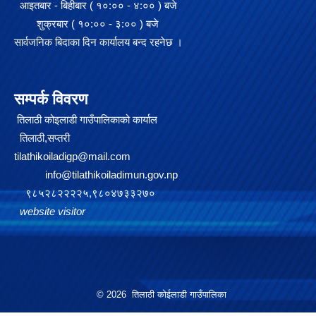
आइतबार - बिहीबार ( १०:०० - ४:०० ) बजे
शुक्रबार ( १०:०० - ३:०० ) बजे
सार्वजनिक बिदाका दिन कार्यालय बन्द रहनेछ ।
सम्पर्क विवरण
तिलाठी कोइलाडी गाउँपालिकाको कार्याल
तिलाठी,सप्तरी
tilathikoiladigp@mail.com
info@tilathikoiladimun.gov.np
९८५२८२२२२५,९८०४७३३२७०
website visitor
२०७५ साल को SEE परिक्षा मा गाउँपालिका स्तरमा सर्बाधिक अंक ल्याई उत्तीर्ण भएका छात्र छात्रा हरू लाई साइकल तथा ल्यापटप वितरण
गजेन्द्र नारायण सिंह स्मृति किर्केट प्रतियोगिता २०७६ को केही तस्बिरहरु
© 2026 तिलाठी कोईलाडी गाउँपालिका