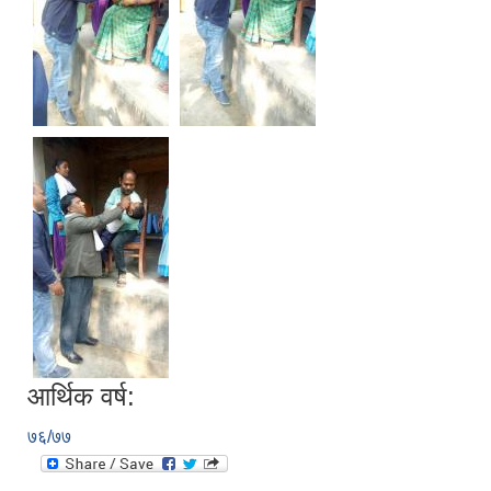
आर्थिक वर्ष:
७६/७७