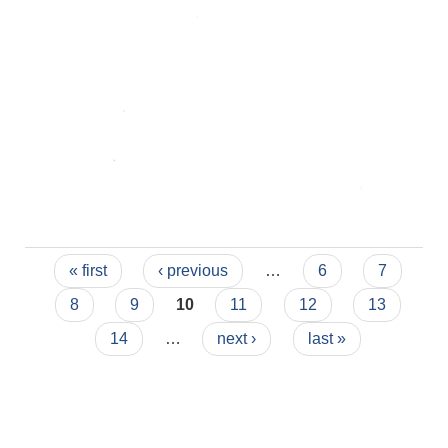
Pages
« first
‹ previous
…
6
7
8
9
10
11
12
13
14
…
next ›
last »